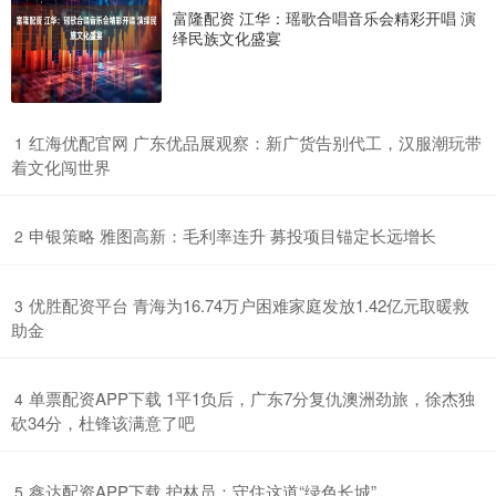
富隆配资 江华：瑶歌合唱音乐会精彩开唱 演
绎民族文化盛宴
​红海优配官网 广东优品展观察：新广货告别代工，汉服潮玩带
1
着文化闯世界
​申银策略 雅图高新：毛利率连升 募投项目锚定长远增长
2
​优胜配资平台 青海为16.74万户困难家庭发放1.42亿元取暖救
3
助金
​单票配资APP下载 1平1负后，广东7分复仇澳洲劲旅，徐杰独
4
砍34分，杜锋该满意了吧
​鑫达配资APP下载 护林员：守住这道“绿色长城”
5