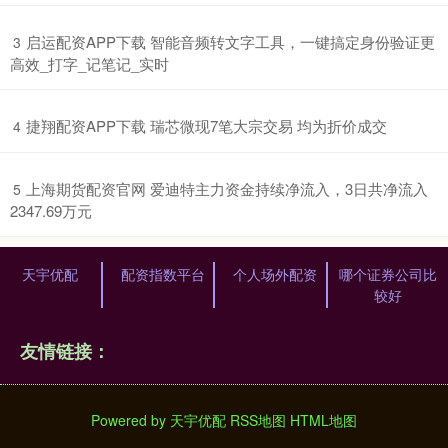
​启运配资APP下载 智能音频转文字工具，一键搞定身份验证更
3
高效_打字_记笔记_实时
​捷翔配资APP下载 瑞芯微现7笔大宗交易 均为折价成交
4
​上海期货配资官网 爱迪特主力资金持续净流入，3日共净流入
5
2347.69万元
天宇优配
配资指数平台
个人场外配资
哪个证券公司比
较好
友情链接：
Powered by
天宇优配
RSS地图
HTML地图